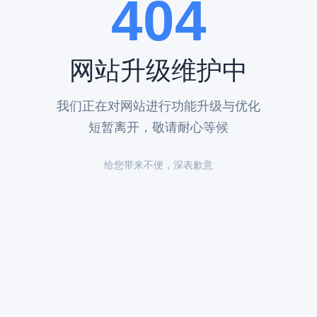
404
网站升级维护中
，与明十三陵同源。此外，凤凰山陵园三面环山，一面面水，可谓玄武岩后
我们正在对网站进行功能升级与优化
★ 凤凰山陵寝风景独特。在雄伟的居庸关长城和燕京八大景点之一的背后
短暂离开，敬请耐心等候
假山水池也可取水。 墓地运输:★★★★☆ 凤凰山陵园位于京畿道要地
区免费上门接车，解决出行问题。 缺点: 陵寝片式:★★★☆☆ 凤凰山
给您带来不便，深表歉意
。 埋葬形式:★★★☆☆
态葬，凤凰山公墓是不考虑的。
少）