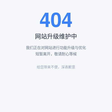
王瑶卿纪念碑等人文景观。
404
查看更多
网站升级维护中
昌平凤凰山陵园环境
昌平凤凰山陵园环境展示
我们正在对网站进行功能升级与优化
短暂离开，敬请耐心等候
给您带来不便，深表歉意
陵园环境
陵园环境