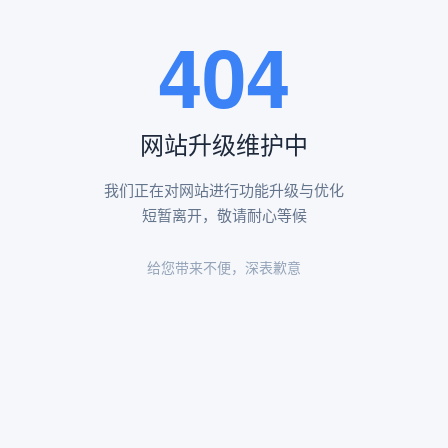
王瑶卿纪念碑等人文景观。
404
查看更多
网站升级维护中
昌平凤凰山陵园环境
昌平凤凰山陵园环境展示
我们正在对网站进行功能升级与优化
短暂离开，敬请耐心等候
给您带来不便，深表歉意
陵园环境
陵园环境