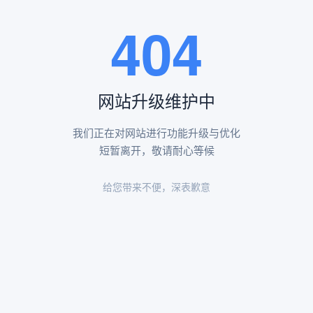
王瑶卿纪念碑等人文景观。
404
查看更多
网站升级维护中
昌平凤凰山陵园环境
昌平凤凰山陵园环境展示
我们正在对网站进行功能升级与优化
短暂离开，敬请耐心等候
给您带来不便，深表歉意
陵园环境
陵园环境