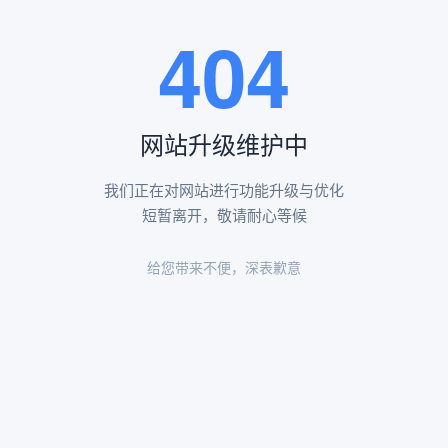
王瑶卿纪念碑等人文景观。
404
查看更多
网站升级维护中
昌平凤凰山陵园环境
昌平凤凰山陵园环境展示
我们正在对网站进行功能升级与优化
短暂离开，敬请耐心等候
给您带来不便，深表歉意
陵园环境
陵园环境