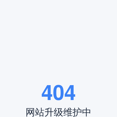
分类:行业动态 发布时间：2024-11-13 09:58
岁月的流转与生命的轮回。今天，让我们一同走进位于北京昌平的
凤凰山
☎ 凤凰山陵园电话:400-838-5063
404
网站升级维护中