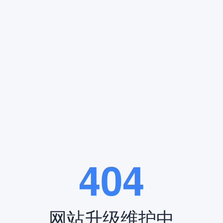
分类:行业动态 发布时间：2024-10-17 13:50
的尊重，也是对生者情感的寄托。今天，就让我们一同走进位于河北省张
参考。
☎ 凤凰山陵园电话:400-838-5063
404
网站升级维护中