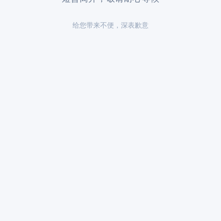
给您带来不便，深表歉意
永久陵园入门款墓碑亲民报价 一次性
天堂公墓多年运营墓碑优惠政策
享折上折：超值优惠与便捷选择的完
限时放出抢购详解