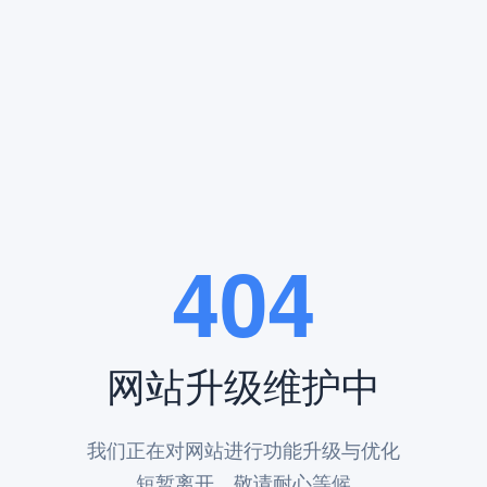
分类:行业动态 发布时间：2023-09-23 09:03
，对于想要购买立碑的市民来说，
怀柔凤凰山陵园
就是首选之地。
景色秀丽壮观。这里山清水秀，空气清新，绿树草坪组成了一幅宜人的自
谐共生。通过合理的地形设计、水系布置和植被规划，形成了良好的格局
404
不同需求。无论是传统的土葬还是现代的骨灰安放，都有相应的墓地类型
网站升级维护中
祭奠更加方便。它靠近城区出入口，通过公路和公共交通工具可以轻松到
我们正在对网站进行功能升级与优化
短暂离开，敬请耐心等候