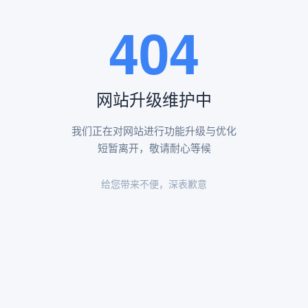
王瑶卿纪念碑等人文景观。
404
查看更多
网站升级维护中
昌平凤凰山陵园环境
昌平凤凰山陵园环境展示
我们正在对网站进行功能升级与优化
短暂离开，敬请耐心等候
给您带来不便，深表歉意
陵园环境
陵园环境