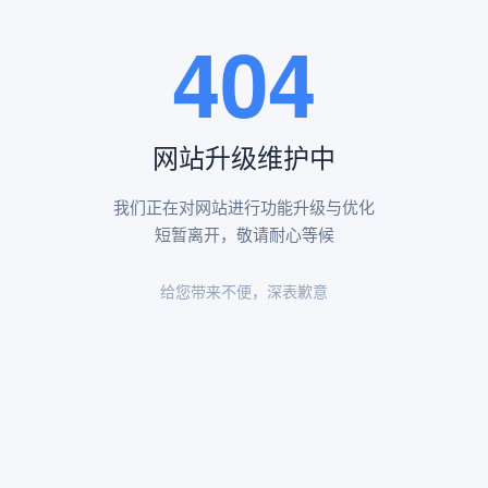
王瑶卿纪念碑等人文景观。
404
查看更多
网站升级维护中
昌平凤凰山陵园环境
昌平凤凰山陵园环境展示
我们正在对网站进行功能升级与优化
短暂离开，敬请耐心等候
给您带来不便，深表歉意
陵园环境
陵园环境