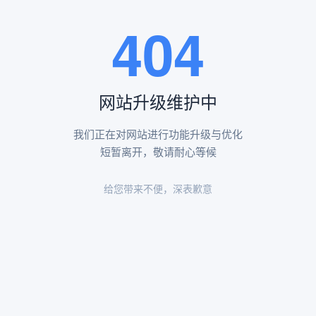
王瑶卿纪念碑等人文景观。
404
查看更多
网站升级维护中
昌平凤凰山陵园环境
昌平凤凰山陵园环境展示
我们正在对网站进行功能升级与优化
短暂离开，敬请耐心等候
给您带来不便，深表歉意
陵园环境
陵园环境