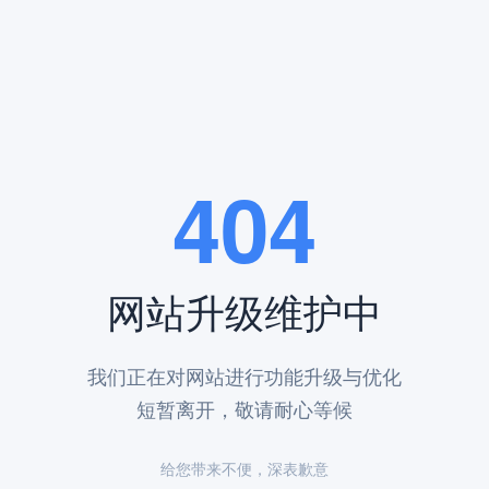
风景宜人的山脉之中，环境幽静，空气清新，是理想的安息之地。陵园以
其高性价比和独特的文化底蕴，脱颖而出。
404
是一个重要的考虑因素。凤凰山陵园深知这一点，因此在定价上始终坚持
格优势，使得许多家庭在选择陵园时，将凤凰山陵园作为首选。
墓碑设计上，特别推出了长城元素墓碑，这一设计不仅体现了中华民族的
神。选择长城元素墓碑，不仅是对逝者的尊重，也是对中华民族文化的传
网站升级维护中
的设计，将传统文化与现代审美完美结合。墓碑的正面通常刻有长城的图
而且具有深刻的文化内涵。
我们正在对网站进行功能升级与优化
重细节，每一处雕刻都经过精心设计，力求展现长城的雄伟和壮丽。墓碑
短暂离开，敬请耐心等候
凰山陵园的长城元素墓碑在价格上也具有明显的优势。许多客户在了解长
给您带来不便，深表歉意
。