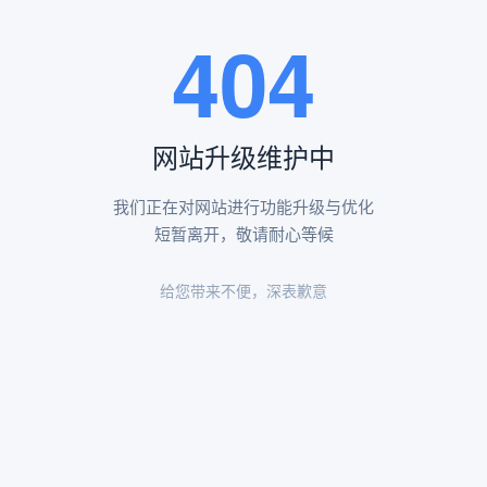
王瑶卿纪念碑等人文景观。
404
查看更多
网站升级维护中
昌平凤凰山陵园环境
昌平凤凰山陵园环境展示
我们正在对网站进行功能升级与优化
短暂离开，敬请耐心等候
给您带来不便，深表歉意
陵园环境
陵园环境