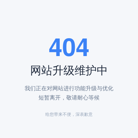
404
气清新宜人。它不仅是一个宁静的安息之地，更是一片缅怀先人、寄托哀
灵的慰藉。
供多样化的墓碑选择，满足不同家庭的需求。自然石材墓碑，以其独特的
严与永恒的价值。
网站升级维护中
选用高品质的石材，色泽自然，纹理清晰，经过专业的加工和打磨，呈现
我们正在对网站进行功能升级与优化
专业团队对每一块墓碑进行细致的检查，确保其质量达到最高标准。这些
短暂离开，敬请耐心等候
托着对逝者的深深怀念和对生者的美好祝福。这些墓碑不仅是逝者的安息
给您带来不便，深表歉意
记录下与逝者的美好回忆，让这些回忆永远珍藏。
的庄重之地，为我们提供了一个永恒的归宿。在这里，精选的墓碑，情系
的家园。