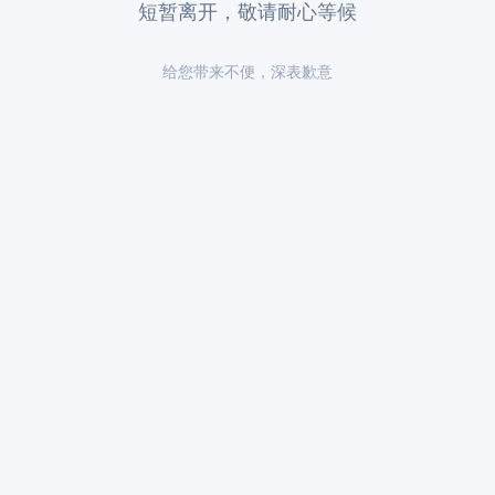
短暂离开，敬请耐心等候
给您带来不便，深表歉意
清新。陵园内绿树成荫，花香四溢，是一个理想的安息之地。在这里，您
供贴心周到的服务。从墓碑的设计到安葬的每一个环节，都能感受到陵园
标价，客户可以根据自己的需求选择合适的服务。陵园承诺不收取任何额
者的慰藉。凤凰山陵园以其高性价比的自然石材墓碑和优质的服务，成为
。
将是您的最佳选择。