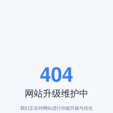
清新，是一个理想的安息之地。陵园秉承“以人为本，服务至上”的理念，
格，赢得了广大客户的信赖。自然石材墓碑采用优质的天然石材，经过精
的选择。
404
候性，能够在各种气候条件下保持良好的状态。相比其他材质的墓碑，自
网站升级维护中
碑形、现代的艺术造型、以及个性化的定制设计。无论是简洁大方，还是
碑。
我们正在对网站进行功能升级与优化
提供高性价比的自然石材墓碑。相比其他陵园，凤凰山陵园的自然石材墓