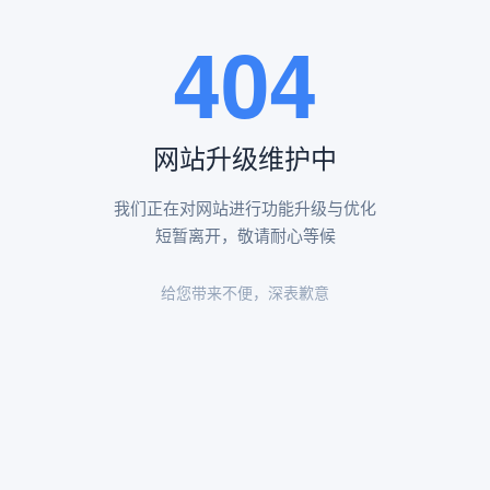
王瑶卿纪念碑等人文景观。
404
查看更多
网站升级维护中
昌平凤凰山陵园环境
昌平凤凰山陵园环境展示
我们正在对网站进行功能升级与优化
短暂离开，敬请耐心等候
给您带来不便，深表歉意
陵园环境
陵园环境