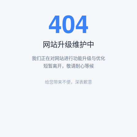
王瑶卿纪念碑等人文景观。
404
查看更多
网站升级维护中
昌平凤凰山陵园环境
昌平凤凰山陵园环境展示
我们正在对网站进行功能升级与优化
短暂离开，敬请耐心等候
给您带来不便，深表歉意
陵园环境
陵园环境