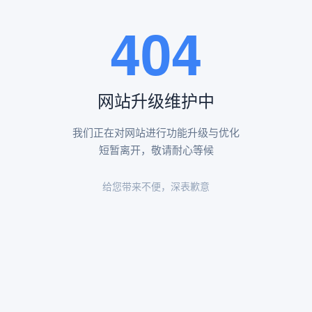
王瑶卿纪念碑等人文景观。
404
查看更多
网站升级维护中
昌平凤凰山陵园环境
昌平凤凰山陵园环境展示
我们正在对网站进行功能升级与优化
短暂离开，敬请耐心等候
给您带来不便，深表歉意
陵园环境
陵园环境