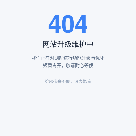
王瑶卿纪念碑等人文景观。
404
查看更多
网站升级维护中
昌平凤凰山陵园环境
昌平凤凰山陵园环境展示
我们正在对网站进行功能升级与优化
短暂离开，敬请耐心等候
给您带来不便，深表歉意
陵园环境
陵园环境