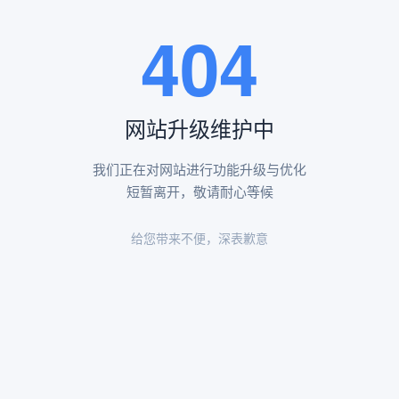
王瑶卿纪念碑等人文景观。
404
查看更多
网站升级维护中
昌平凤凰山陵园环境
昌平凤凰山陵园环境展示
我们正在对网站进行功能升级与优化
短暂离开，敬请耐心等候
给您带来不便，深表歉意
陵园环境
陵园环境