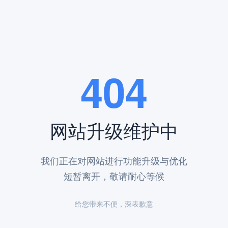
生者对逝者最深沉的敬意与期盼。中国传统文化中，风水学占据着举足轻
的典范，其龙凤地势碑位凭借独特的地理优势和深厚的文化底蕴，成为众
404
缘，环境幽静，风景宜人。陵园整体规划遵循中国传统风水学原理，将山
位于陵园的核心区域，地势高旷，视野开阔，背山面水，形成了典型的“山
崇，不仅在于其优越的地理位置，更在于其丰富的文化内涵。在风水学中
荫后代家人，带来好运与福气。
网站升级维护中
特征使其具有独特的福荫作用。首先，背山面水的地势形成天然屏障，抵
也能为生者带来正能量。
我们正在对网站进行功能升级与优化
不仅是对安息之地的选择，更是对文化传承与***荣誉的象征。在这里，
短暂离开，敬请耐心等候
布局，更在配套设施与服务上力求完美。陵园内建有现代化的管理设施，
给您带来不便，深表歉意
者能够安心祭拜，感受到家的温暖。
选择是对逝者的尊重，也是对***文化的传承。凤凰山陵园龙凤地势碑位，