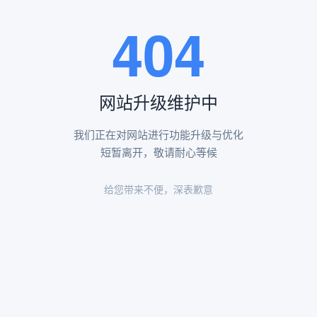
王瑶卿纪念碑等人文景观。
404
查看更多
网站升级维护中
昌平凤凰山陵园环境
昌平凤凰山陵园环境展示
我们正在对网站进行功能升级与优化
短暂离开，敬请耐心等候
给您带来不便，深表歉意
陵园环境
陵园环境