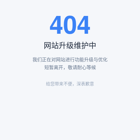
王瑶卿纪念碑等人文景观。
404
查看更多
网站升级维护中
昌平凤凰山陵园环境
昌平凤凰山陵园环境展示
我们正在对网站进行功能升级与优化
短暂离开，敬请耐心等候
给您带来不便，深表歉意
陵园环境
陵园环境