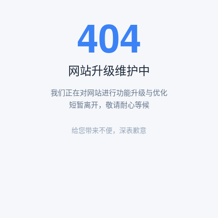
王瑶卿纪念碑等人文景观。
404
查看更多
网站升级维护中
昌平凤凰山陵园环境
昌平凤凰山陵园环境展示
我们正在对网站进行功能升级与优化
短暂离开，敬请耐心等候
给您带来不便，深表歉意
陵园环境
陵园环境