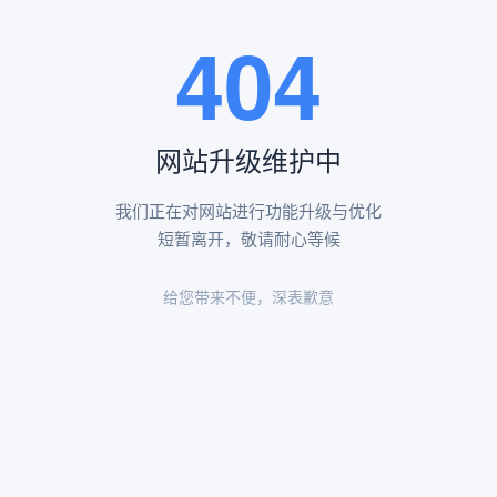
王瑶卿纪念碑等人文景观。
404
查看更多
网站升级维护中
昌平凤凰山陵园环境
昌平凤凰山陵园环境展示
我们正在对网站进行功能升级与优化
短暂离开，敬请耐心等候
给您带来不便，深表歉意
陵园环境
陵园环境