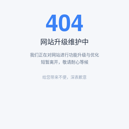
王瑶卿纪念碑等人文景观。
404
查看更多
网站升级维护中
昌平凤凰山陵园环境
昌平凤凰山陵园环境展示
我们正在对网站进行功能升级与优化
短暂离开，敬请耐心等候
给您带来不便，深表歉意
陵园环境
陵园环境