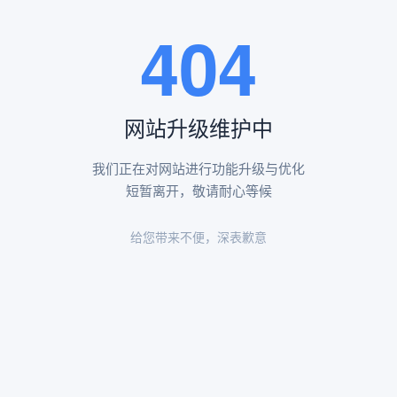
王瑶卿纪念碑等人文景观。
404
查看更多
网站升级维护中
昌平凤凰山陵园环境
昌平凤凰山陵园环境展示
我们正在对网站进行功能升级与优化
短暂离开，敬请耐心等候
给您带来不便，深表歉意
陵园环境
陵园环境