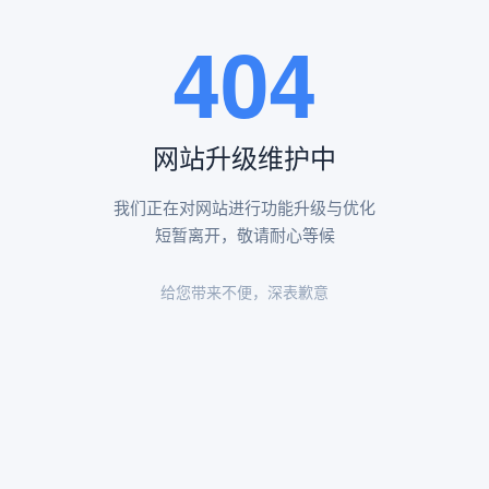
王瑶卿纪念碑等人文景观。
404
查看更多
网站升级维护中
昌平凤凰山陵园环境
昌平凤凰山陵园环境展示
我们正在对网站进行功能升级与优化
短暂离开，敬请耐心等候
给您带来不便，深表歉意
陵园环境
陵园环境