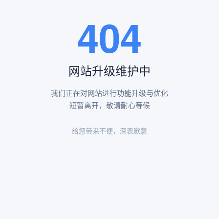
王瑶卿纪念碑等人文景观。
404
查看更多
网站升级维护中
昌平凤凰山陵园环境
昌平凤凰山陵园环境展示
我们正在对网站进行功能升级与优化
短暂离开，敬请耐心等候
给您带来不便，深表歉意
陵园环境
陵园环境