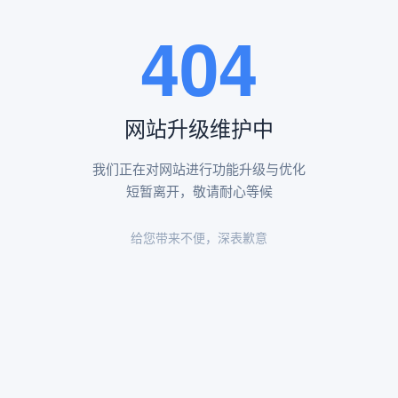
王瑶卿纪念碑等人文景观。
404
查看更多
网站升级维护中
昌平凤凰山陵园环境
昌平凤凰山陵园环境展示
我们正在对网站进行功能升级与优化
短暂离开，敬请耐心等候
给您带来不便，深表歉意
陵园环境
陵园环境