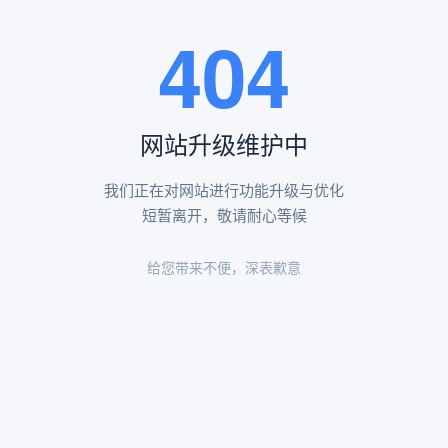
王瑶卿纪念碑等人文景观。
404
查看更多
网站升级维护中
昌平凤凰山陵园环境
昌平凤凰山陵园环境展示
我们正在对网站进行功能升级与优化
短暂离开，敬请耐心等候
给您带来不便，深表歉意
陵园环境
陵园环境