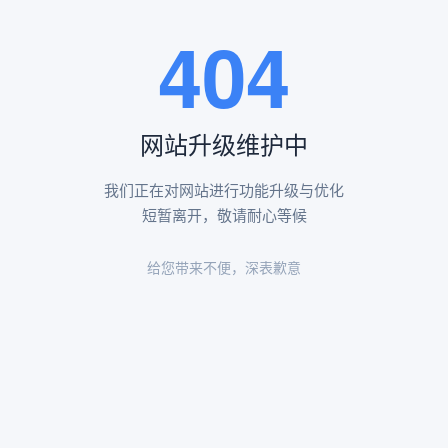
王瑶卿纪念碑等人文景观。
404
查看更多
网站升级维护中
昌平凤凰山陵园环境
昌平凤凰山陵园环境展示
我们正在对网站进行功能升级与优化
短暂离开，敬请耐心等候
给您带来不便，深表歉意
陵园环境
陵园环境