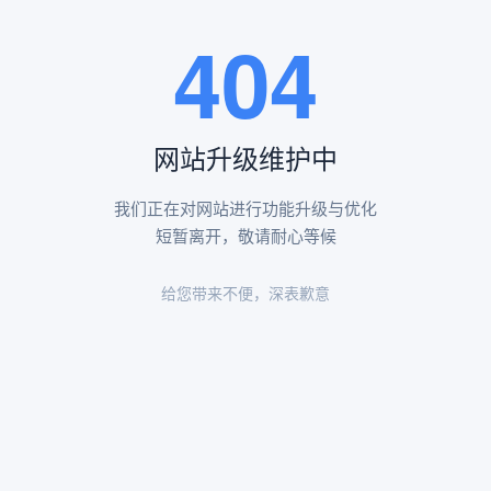
王瑶卿纪念碑等人文景观。
404
查看更多
网站升级维护中
昌平凤凰山陵园环境
昌平凤凰山陵园环境展示
我们正在对网站进行功能升级与优化
短暂离开，敬请耐心等候
给您带来不便，深表歉意
陵园环境
陵园环境