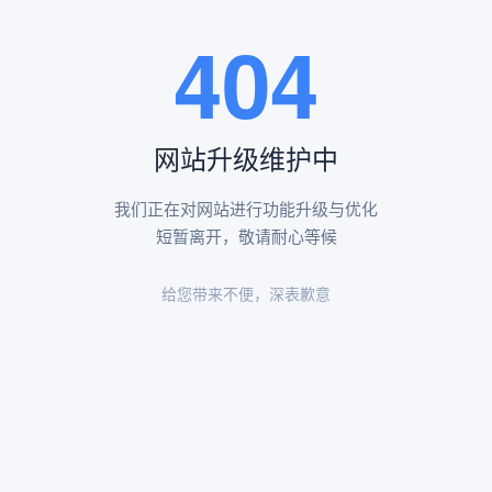
王瑶卿纪念碑等人文景观。
404
查看更多
网站升级维护中
昌平凤凰山陵园环境
昌平凤凰山陵园环境展示
我们正在对网站进行功能升级与优化
短暂离开，敬请耐心等候
给您带来不便，深表歉意
陵园环境
陵园环境