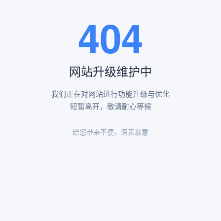
王瑶卿纪念碑等人文景观。
404
查看更多
网站升级维护中
昌平凤凰山陵园环境
昌平凤凰山陵园环境展示
我们正在对网站进行功能升级与优化
短暂离开，敬请耐心等候
给您带来不便，深表歉意
陵园环境
陵园环境