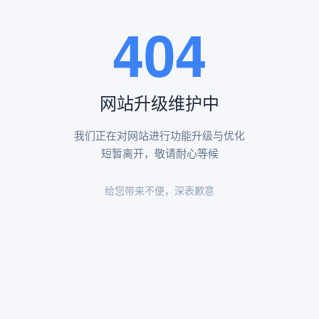
王瑶卿纪念碑等人文景观。
404
查看更多
网站升级维护中
昌平凤凰山陵园环境
昌平凤凰山陵园环境展示
我们正在对网站进行功能升级与优化
短暂离开，敬请耐心等候
给您带来不便，深表歉意
陵园环境
陵园环境