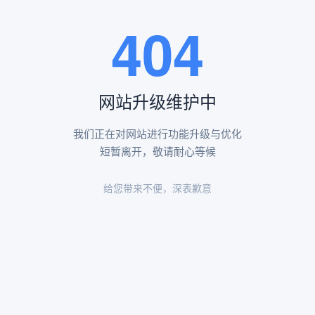
王瑶卿纪念碑等人文景观。
404
查看更多
网站升级维护中
昌平凤凰山陵园环境
昌平凤凰山陵园环境展示
我们正在对网站进行功能升级与优化
短暂离开，敬请耐心等候
给您带来不便，深表歉意
陵园环境
陵园环境