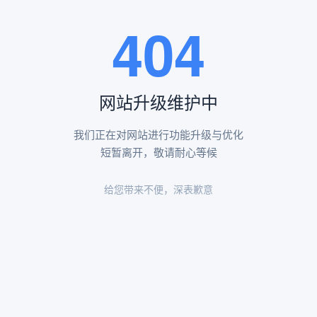
王瑶卿纪念碑等人文景观。
404
查看更多
网站升级维护中
昌平凤凰山陵园环境
昌平凤凰山陵园环境展示
我们正在对网站进行功能升级与优化
短暂离开，敬请耐心等候
给您带来不便，深表歉意
陵园环境
陵园环境