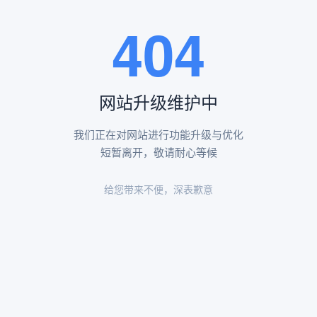
王瑶卿纪念碑等人文景观。
404
查看更多
网站升级维护中
昌平凤凰山陵园环境
昌平凤凰山陵园环境展示
我们正在对网站进行功能升级与优化
短暂离开，敬请耐心等候
给您带来不便，深表歉意
陵园环境
陵园环境