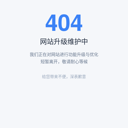
王瑶卿纪念碑等人文景观。
404
查看更多
网站升级维护中
昌平凤凰山陵园环境
昌平凤凰山陵园环境展示
我们正在对网站进行功能升级与优化
短暂离开，敬请耐心等候
给您带来不便，深表歉意
陵园环境
陵园环境