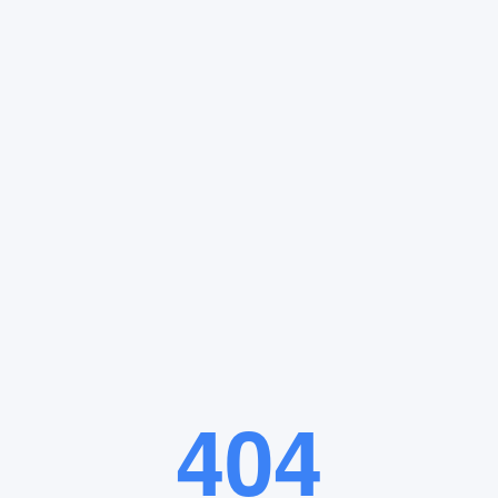
而城市公益性墓地供给量仅能满足60%需求。北京、上海等一线城市土地资源
一是政府主导的公益性墓地，价格控制在万元以内但供不应求；二是经营
，既保留坐北朝南的格局，又开发出草坪葬、花坛葬等节地产品。其价格体
略有效覆盖不同消费群体。
优势：
404
毗邻千年古刹，既符合"背山面水"的传统殡葬理念，又具备便捷的交通条
披露，该园率先采用可降解骨灰容器，建成北京首个森林葬示范区。通过二维