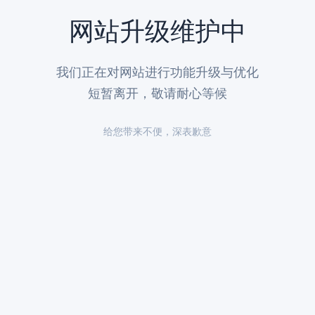
网站升级维护中
模式，提供临终关怀、礼仪策划、遗产管理等延伸服务。贴吧用户"思念成河
我们正在对网站进行功能升级与优化
短暂离开，敬请耐心等候
：
给您带来不便，深表歉意
经营许可证》，
天慈墓园
在官网显著位置公示了编号为京民墓字第003号的
20年管理费通常为墓价10-15%。天慈推出的"福寿套餐"含永久维护费
等便民服务。消费者反映，天慈的冬至免费送花、清明专线巴士等举措极具
定购买墓地需凭死亡证明或火化证明。天慈严格执行"实名制购墓"，并公示价
，如教师可选书卷造型，军人可选勋章碑体。墓园展示的百余种碑文模板，
向：一是生态葬补贴力度加大，上海已试点海葬奖励3000元/户；二是"