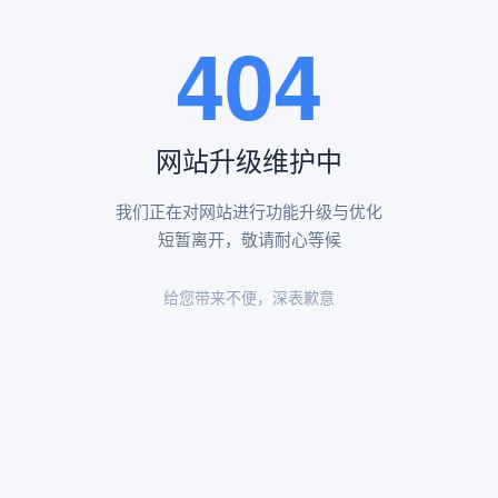
王瑶卿纪念碑等人文景观。
404
查看更多
网站升级维护中
昌平凤凰山陵园环境
昌平凤凰山陵园环境展示
我们正在对网站进行功能升级与优化
短暂离开，敬请耐心等候
给您带来不便，深表歉意
陵园环境
陵园环境