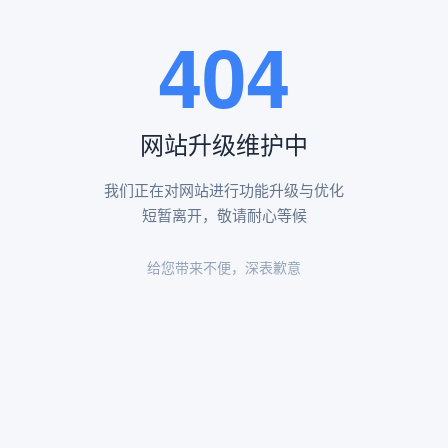
王瑶卿纪念碑等人文景观。
404
查看更多
网站升级维护中
昌平凤凰山陵园环境
昌平凤凰山陵园环境展示
我们正在对网站进行功能升级与优化
短暂离开，敬请耐心等候
给您带来不便，深表歉意
陵园环境
陵园环境